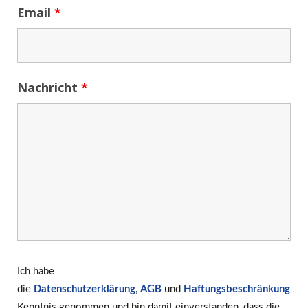
Email
*
Nachricht
*
Ich habe
die
Datenschutzerklärung
,
AGB
und
Haftungsbeschränkung
zur
Kenntnis genommen und bin damit einverstanden, dass die