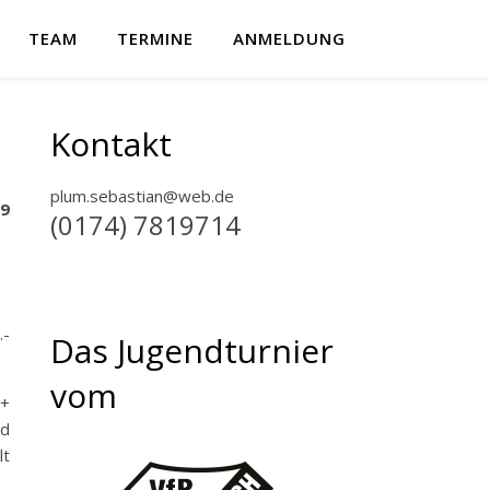
TEAM
TERMINE
ANMELDUNG
Kontakt
plum.sebastian@web.de
9
(0174) 7819714
.-
Das Jugendturnier
vom
 +
nd
lt