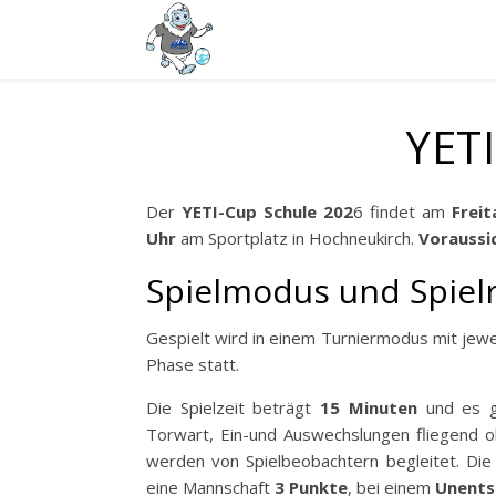
YETI
Der
YETI-Cup Schule 202
6 findet am
Freit
Uhr
am Sportplatz in Hochneukirch.
Voraussi
Spielmodus und Spiel
Gespielt wird in einem Turniermodus mit jewei
Phase statt.
Die Spielzeit beträgt
15 Minuten
und es ge
Torwart, Ein-und Auswechslungen fliegend o
werden von Spielbeobachtern begleitet. Di
eine Mannschaft
3 Punkte
, bei einem
Unents