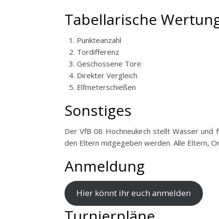
Tabellarische Wertun
Punkteanzahl
Tordifferenz
Geschossene Tore
Direkter Vergleich
Elfmeterschießen
Sonstiges
Der VfB 08 Hochneukirch stellt Wasser und fri
den Eltern mitgegeben werden. Alle Eltern, O
Anmeldung
Hier könnt ihr euch anmelden
Turnierpläne