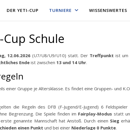
DER YETI-CUP
TURNIERE
WISSENSWERTES
-Cup Schule
ag, 12.06.2026
(U7/U8/U9/U10) statt. Der
Treffpunkt
ist um
chtliches Ende
ist zwischen
13 und 14 Uhr
.
regeln
ls einer Gruppe je Altersklasse. Es findet eine Gruppen- und K.O
lten die Regeln des DFB (F-Jugend/E-Jugend) 6 Feldspieler
hne Begrenzung. Die Spiele finden im
Fairplay-Modus
statt u
e erste genannte Mannschaft hat Anstoß. Durch einen
Sieg
erhä
chieden einen Punkt
und bei einer
Niederlage 0 Punkte
.